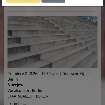
mehr ...
Premiere 21.3.26 | 19:30 Uhr | Deutsche Oper
Berlin
Nurejew
Vocalconsort Berlin
STAATSBALLETT BERLIN
mehr ...