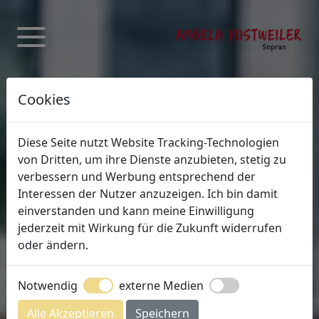
Cookies
Diese Seite nutzt Website Tracking-Technologien
von Dritten, um ihre Dienste anzubieten, stetig zu
verbessern und Werbung entsprechend der
Interessen der Nutzer anzuzeigen. Ich bin damit
einverstanden und kann meine Einwilligung
jederzeit mit Wirkung für die Zukunft widerrufen
oder ändern.
31.12. | 19 Uhr | Pauluskirche
Notwendig
externe Medien
CLAUDIO MONTEVERDI: MARIENVESPER
SILVESTERKONZERT
Alle Akzeptieren
Speichern