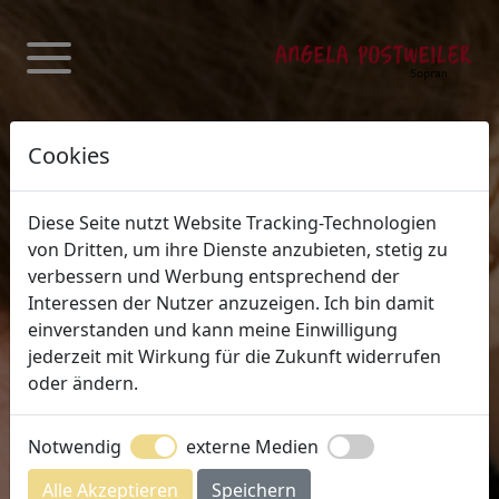
Cookies
Diese Seite nutzt Website Tracking-Technologien
von Dritten, um ihre Dienste anzubieten, stetig zu
verbessern und Werbung entsprechend der
Interessen der Nutzer anzuzeigen. Ich bin damit
einverstanden und kann meine Einwilligung
jederzeit mit Wirkung für die Zukunft widerrufen
oder ändern.
03.07.2022 | Lietzenseekirche Berlin
Notwendig
externe Medien
Sommerluft
Sommerprogramm mit Concerto Zampogna
Alle Akzeptieren
Speichern