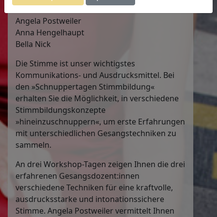
Dozentinnen:
Angela Postweiler
Anna Hengelhaupt
Bella Nick
Die Stimme ist unser wichtigstes
Kommunikations- und Ausdrucksmittel. Bei
den »Schnuppertagen Stimmbildung«
erhalten Sie die Möglichkeit, in verschiedene
Stimmbildungskonzepte
»hineinzuschnuppern«, um erste Erfahrungen
mit unterschiedlichen Gesangstechniken zu
sammeln.
An drei Workshop-Tagen zeigen Ihnen die drei
erfahrenen Gesangsdozent:innen
verschiedene Techniken für eine kraftvolle,
ausdrucksstarke und intonationssichere
Stimme. Angela Postweiler vermittelt Ihnen